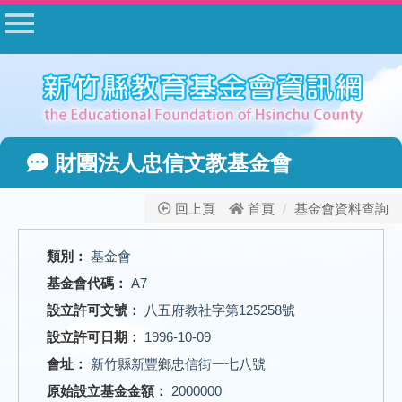
首頁
公告
常見問答
相關法規
財團法人忠信文教基金會
表單下載
公開資料
回上頁
首頁
基金會資料查詢
相關網站
類別：
基金會
網站管理
基金會代碼：
A7
基金會登入
設立許可文號：
八五府教社字第125258號
設立許可日期：
1996-10-09
會址：
新竹縣新豐鄉忠信街一七八號
原始設立基金金額：
2000000