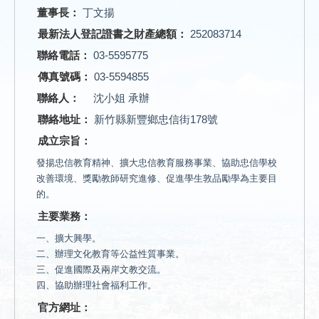
董事長：
丁文揚
最新法人登記證書之財產總額：
252083714
聯絡電話：
03-5595775
傳真號碼：
03-5594855
聯絡人：
沈小姐 承辦
聯絡地址：
新竹縣新豐鄉忠信街178號
成立宗旨：
發揚忠信教育精神、擴大忠信教育服務事業、協助忠信學校
改善環境、獎勵教師研究進修、促進學生敦品勵學為主要目
的。
主要業務：
一、擴大興學。
二、辦理文化教育等公益性質事業。
三、促進國際及兩岸文教交流。
四、協助辦理社會福利工作。
官方網址：