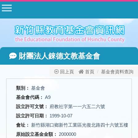
首頁
公告
常見問答
相關法規
財團法人錸德文教基金會
表單下載
公開資料
回上頁
首頁
基金會資料查詢
相關網站
類別：
基金會
網站管理
基金會代碼：
A9
基金會登入
設立許可文號：
府教社字第一一六五二六號
設立許可日期：
1999-10-07
會址：
新竹縣湖口鄉新竹工業區光復北路四十六號五樓
原始設立基金金額：
2000000