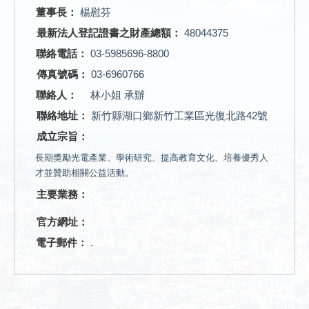
董事長：
楊慰芬
最新法人登記證書之財產總額：
48044375
聯絡電話：
03-5985696-8800
傳真號碼：
03-6960766
聯絡人：
林小姐 承辦
聯絡地址：
新竹縣湖口鄉新竹工業區光復北路42號
成立宗旨：
長期獎勵光電產業、學術研究、提高教育文化、培養優秀人
才並贊助相關公益活動。
主要業務：
官方網址：
電子郵件：
.