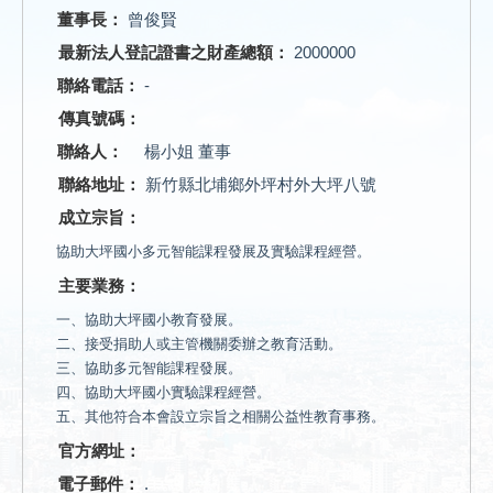
董事長：
曾俊賢
最新法人登記證書之財產總額：
2000000
聯絡電話：
-
傳真號碼：
聯絡人：
楊小姐 董事
聯絡地址：
新竹縣北埔鄉外坪村外大坪八號
成立宗旨：
協助大坪國小多元智能課程發展及實驗課程經營。
主要業務：
一、協助大坪國小教育發展。
二、接受捐助人或主管機關委辦之教育活動。
三、協助多元智能課程發展。
四、協助大坪國小實驗課程經營。
五、其他符合本會設立宗旨之相關公益性教育事務。
官方網址：
電子郵件：
.