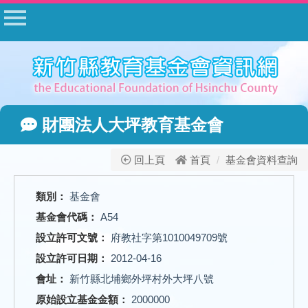
首頁
公告
常見問答
相關法規
財團法人大坪教育基金會
表單下載
公開資料
回上頁
首頁
基金會資料查詢
相關網站
類別：
基金會
網站管理
基金會代碼：
A54
基金會登入
設立許可文號：
府教社字第1010049709號
設立許可日期：
2012-04-16
會址：
新竹縣北埔鄉外坪村外大坪八號
原始設立基金金額：
2000000