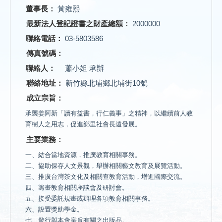
董事長：
黃雍熙
最新法人登記證書之財產總額：
2000000
聯絡電話：
03-5803586
傳真號碼：
聯絡人：
蕭小姐 承辦
聯絡地址：
新竹縣北埔鄉北埔街10號
成立宗旨：
承襲姜阿新「讀有益書，行仁義事」之精神，以繼續前人教
育樹人之用志，促進鄉里社會長遠發展。
主要業務：
一、結合當地資源，推廣教育相關事務。
二、協助保存人文景觀，舉辦相關藝文教育及展覽活動。
三、推廣台灣茶文化及相關查教育活動，增進國際交流。
四、籌畫教育相關座談會及研討會。
五、接受委託規畫或辦理各項教育相關事務。
六、設置獎助學金。
七、發行與本會宗旨有關之出版品。