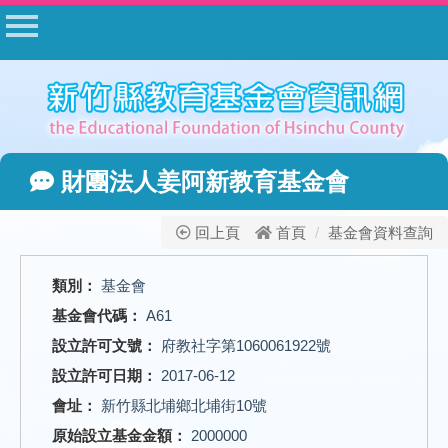
首頁
公告
常見問答
相關法規
財團法人姜阿新教育基金會
表單下載
公開資料
回上頁
首頁
基金會資料查詢
相關網站
類別：
基金會
網站管理
基金會代碼：
A61
基金會登入
設立許可文號：
府教社字第1060061922號
設立許可日期：
2017-06-12
會址：
新竹縣北埔鄉北埔街10號
原始設立基金金額：
2000000