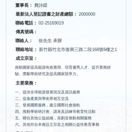
董事長：
費詩鐶
最新法人登記證書之財產總額：
2000000
聯絡電話：
02-25169019
傳真號碼：
聯絡人：
徐先生 承辦
聯絡地址：
新竹縣竹北市復興三路二段168號6樓之1
成立宗旨：
推動國家提高能源有效應用、培育優秀人才、提升實務經
驗、獎勵學術研究及提高國家競爭力。
主要業務：
一、提供全球能源發展現況及資訊服務
二、促進產業與學術界相互交流
三、發展國際服務，建立國際社會接軌
四、推動學術研討會、講座及訓練等教育性活動
五、聯合其他公益組織，策劃並推動相關服務
六、其他符合本會設立宗旨之相關公益性教育事務