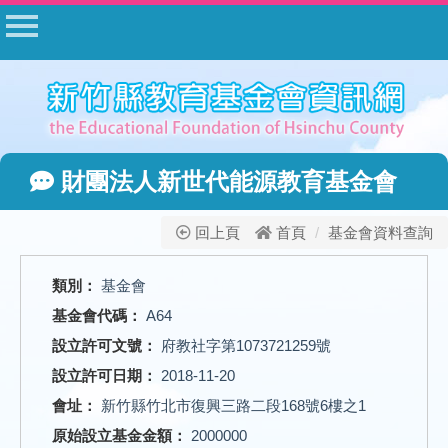
首頁
公告
常見問答
相關法規
財團法人新世代能源教育基金會
表單下載
公開資料
回上頁
首頁
基金會資料查詢
相關網站
類別：
基金會
網站管理
基金會代碼：
A64
基金會登入
設立許可文號：
府教社字第1073721259號
設立許可日期：
2018-11-20
會址：
新竹縣竹北市復興三路二段168號6樓之1
原始設立基金金額：
2000000