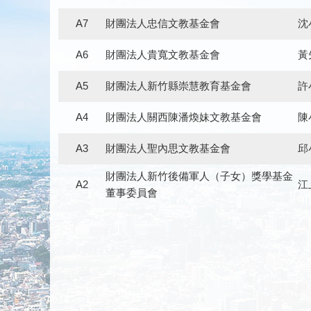
A7
財團法人忠信文教基金會
沈
A6
財團法人貴寬文教基金會
黃
A5
財團法人新竹縣崇慧教育基金會
許
A4
財團法人關西陳潘煥妹文教基金會
陳
A3
財團法人聖內思文教基金會
邱
財團法人新竹後備軍人（子女）獎學基金
A2
江
董事委員會