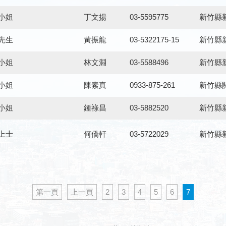
小姐
丁文揚
03-5595775
新竹縣
先生
黃振龍
03-5322175-15
新竹縣
小姐
林文淵
03-5588496
新竹縣新
小姐
陳素真
0933-875-261
新竹縣
小姐
鍾祿昌
03-5882520
新竹縣
上士
何僑軒
03-5722029
新竹縣
第一頁
上一頁
2
3
4
5
6
7