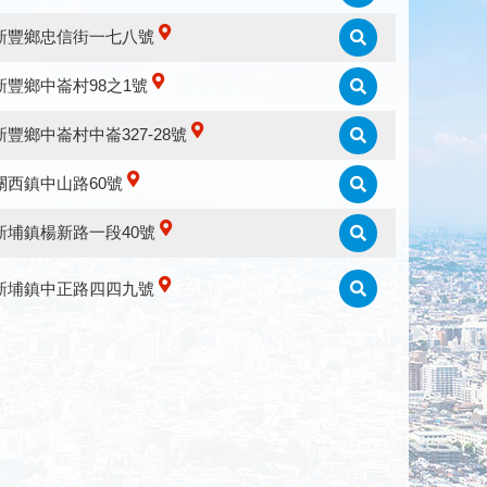
新豐鄉忠信街一七八號
新豐鄉中崙村98之1號
豐鄉中崙村中崙327-28號
關西鎮中山路60號
新埔鎮楊新路一段40號
新埔鎮中正路四四九號