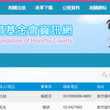
相關法規
表單下載
公開資料
相關網站
絡人/電話
董事長
聯絡電話
地址
小姐
楊慰芬
03-5985696-8800
新竹縣
先生
陳靜
03-5427683
新竹縣